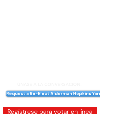
Recopile firmas para peticiones,
organice una fiesta en casa, toque
puertas, llame a votantes, trabaje en la
oficina y más.
DONAR
Sus contribuciones ayudan a mantener
las luces encendidas y alimentar a los
voluntarios. Su apoyo hace una gran
diferencia.
ÚNASE A LA CONVERSACIÓN:
Request a Re-Elect Alderman Hopkins Yard Sign!
Regístrese para votar en línea